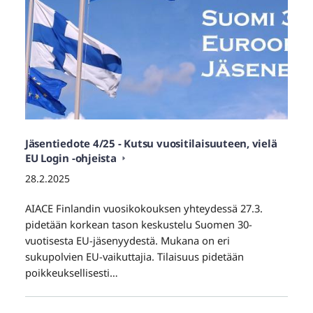
Jäsentiedote 4/25 - Kutsu vuositilaisuuteen, vielä
EU Login -ohjeista
28.2.2025
AIACE Finlandin vuosikokouksen yhteydessä 27.3.
pidetään korkean tason keskustelu Suomen 30-
vuotisesta EU-jäsenyydestä. Mukana on eri
sukupolvien EU-vaikuttajia. Tilaisuus pidetään
poikkeuksellisesti…