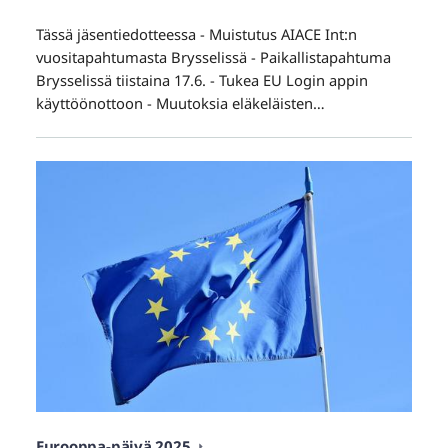
Tässä jäsentiedotteessa - Muistutus AIACE Int:n
vuositapahtumasta Brysselissä - Paikallistapahtuma
Brysselissä tiistaina 17.6. - Tukea EU Login appin
käyttöönottoon - Muutoksia eläkeläisten…
Eurooppa-päivä 2025