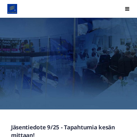
Siirry
AIACE-Finland
Hak
sivun
sisältöön
Jäsentiedote 9/25 - Tapahtumia kesän
mittaan!