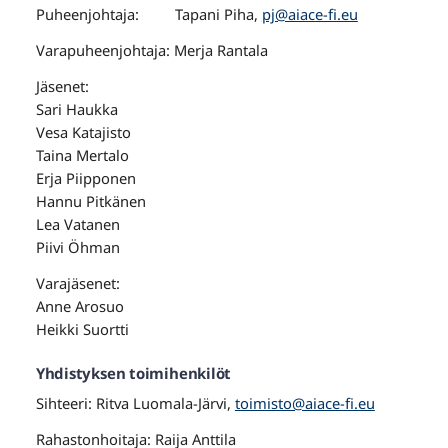
Puheenjohtaja: Tapani Piha,
pj@aiace-fi.eu
Varapuheenjohtaja: Merja Rantala
Jäsenet:
Sari Haukka
Vesa Katajisto
Taina Mertalo
Erja Piipponen
Hannu Pitkänen
Lea Vatanen
Piivi Öhman
Varajäsenet:
Anne Arosuo
Heikki Suortti
Yhdistyksen toimihenkilöt
Sihteeri: Ritva Luomala-Järvi,
toimisto@aiace-fi.eu
Rahastonhoitaja: Raija Anttila