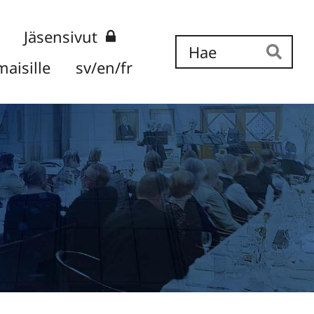
Jäsensivut
Ha
aisille
sv/en/fr
Hae