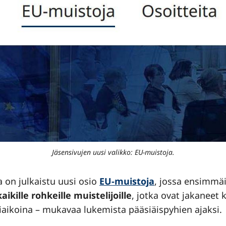
Jäsensivujen uusi valikko: EU-muistoja.
a on julkaistu uusi osio
EU-muistoja
, jossa ensimmäi
kaikille rohkeille muistelijoille
, jotka ovat jakaneet
hiaikoina – mukavaa lukemista pääsiäispyhien ajaksi.